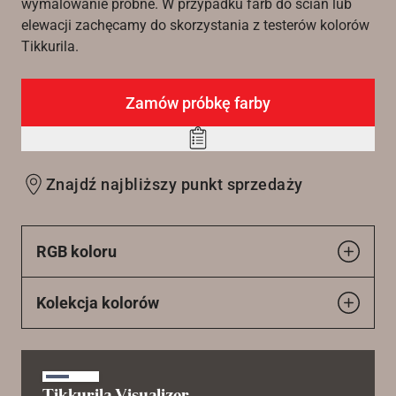
wymalowanie próbne. W przypadku farb do ścian lub
elewacji zachęcamy do skorzystania z testerów kolorów
Tikkurila.
Zamów próbkę farby
Add
to
Znajdź najbliższy punkt sprzedaży
wishlist
RGB koloru
Kolekcja kolorów
Tikkurila Visualizer