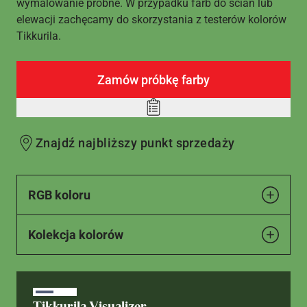
wymalowanie próbne. W przypadku farb do ścian lub
elewacji zachęcamy do skorzystania z testerów kolorów
Tikkurila.
Zamów próbkę farby
Add
to
Znajdź najbliższy punkt sprzedaży
wishlist
RGB koloru
Kolekcja kolorów
Tikkurila Visualizer