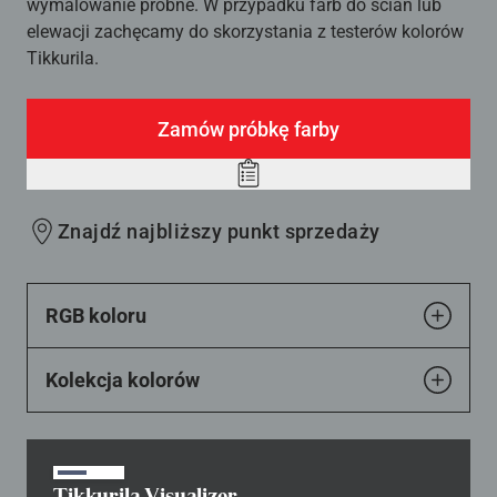
wymalowanie próbne. W przypadku farb do ścian lub
elewacji zachęcamy do skorzystania z testerów kolorów
Tikkurila.
Zamów próbkę farby
Add
to
Znajdź najbliższy punkt sprzedaży
wishlist
RGB koloru
Kolekcja kolorów
Tikkurila Visualizer