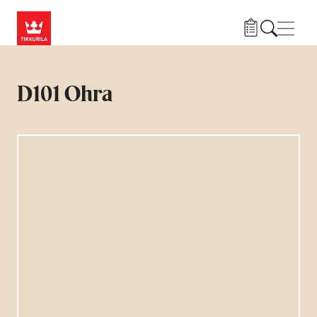
Przejdź do treści
Nawi
D101 Ohra