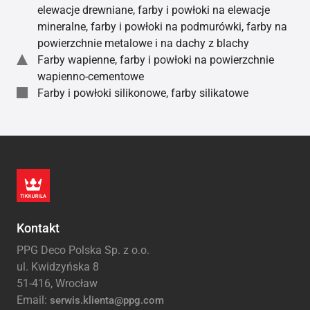
elewacje drewniane, farby i powłoki na elewacje
mineralne, farby i powłoki na podmurówki, farby na
powierzchnie metalowe i na dachy z blachy
Farby wapienne, farby i powłoki na powierzchnie
wapienno-cementowe
Farby i powłoki silikonowe, farby silikatowe
Kontakt
PPG Deco Polska Sp. z o.o.
ul. Kwidzyńska 8
51-416, Wrocław
Email:
serwis.klienta@ppg.com