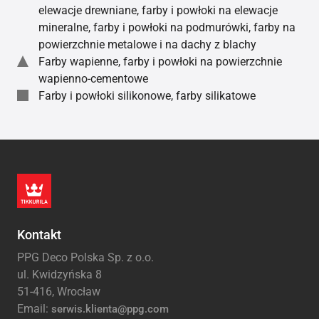
elewacje drewniane, farby i powłoki na elewacje
mineralne, farby i powłoki na podmurówki, farby na
powierzchnie metalowe i na dachy z blachy
Farby wapienne, farby i powłoki na powierzchnie
wapienno-cementowe
Farby i powłoki silikonowe, farby silikatowe
Kontakt
PPG Deco Polska Sp. z o.o.
ul. Kwidzyńska 8
51-416, Wrocław
Email:
serwis.klienta@ppg.com