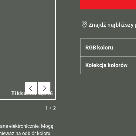
Znajdź najbliższy
RGB koloru
Kolekcja kolorów
Poprzednie
Dalej
1
/
2
ane elektronicznie. Mogą
nieważ na odbiór koloru