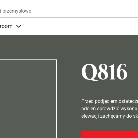
Przejdź do treści
i przemysłowe
room
nder Produkty
Items under Showroom
Q816
Przed podjęciem ostatecz
odcień sprawdzić wykonuj
elewacji zachęcamy do sko