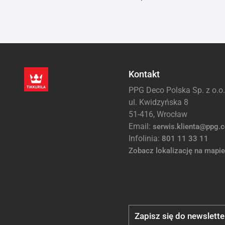
Kontakt
PPG Deco Polska Sp. z o.o.
ul. Kwidzyńska 8
51-416, Wrocław
Email:
serwis.klienta@ppg.
Infolinia:
801 11 33 11
Zobacz lokalizację na mapie
Zapisz się do newslette