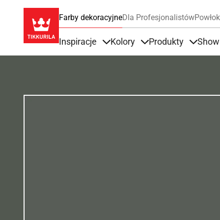
Farby dekoracyjne
Dla Profesjonalistów
Powłok
Inspiracje
Kolory
Produkty
Show
Items under Inspiracje
Items under Kolory
Items u