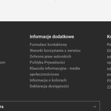
Informacje dodatkowe
K
Ka
Formularz kontaktowy
Warunki korzystania z serwisu
Dl
Ochrona praw autorskich
In
com
Polityka Prywatności
sp
Klauzula informacyjna - media
In
społecznościowe
po
Informacja o kolorach
Pl
Deklaracja dostępności
Z
ra