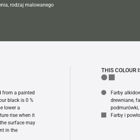
enia, rodzaj malowanego
THIS COLOUR I
ed from a painted
Farby alkidow
our black is 0 %
drewniane, fa
he lower a
podmurówki, 
ture rise when it
Farby i powło
f the surface may
t in the