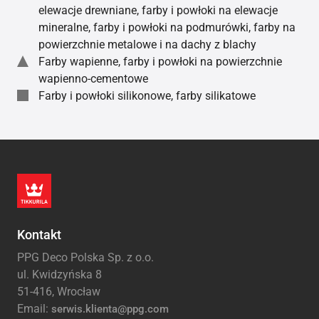
elewacje drewniane, farby i powłoki na elewacje
mineralne, farby i powłoki na podmurówki, farby na
powierzchnie metalowe i na dachy z blachy
Farby wapienne, farby i powłoki na powierzchnie
wapienno-cementowe
Farby i powłoki silikonowe, farby silikatowe
Kontakt
PPG Deco Polska Sp. z o.o.
ul. Kwidzyńska 8
51-416, Wrocław
Email:
serwis.klienta@ppg.com