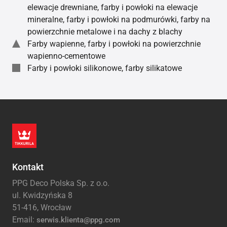
elewacje drewniane, farby i powłoki na elewacje
mineralne, farby i powłoki na podmurówki, farby na
powierzchnie metalowe i na dachy z blachy
Farby wapienne, farby i powłoki na powierzchnie
wapienno-cementowe
Farby i powłoki silikonowe, farby silikatowe
Kontakt
PPG Deco Polska Sp. z o.o.
ul. Kwidzyńska 8
51-416, Wrocław
Email:
serwis.klienta@ppg.com