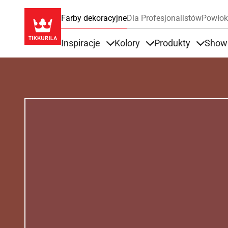
Farby dekoracyjne
Dla Profesjonalistów
Powłok
Inspiracje
Kolory
Produkty
Show
Items under Inspiracje
Items under Kolory
Items u