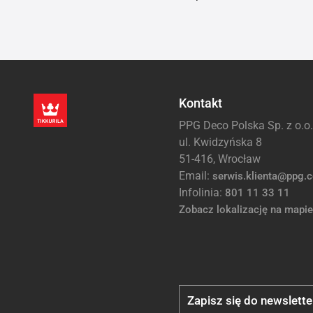
Kontakt
PPG Deco Polska Sp. z o.o.
ul. Kwidzyńska 8
51-416, Wrocław
Email:
serwis.klienta@ppg.
Infolinia:
801 11 33 11
Zobacz lokalizację na mapie
Zapisz się do newslette