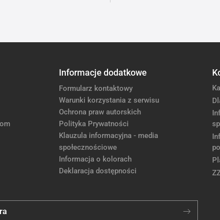
Informacje dodatkowe
K
Ka
Formularz kontaktowy
Warunki korzystania z serwisu
Dl
Ochrona praw autorskich
In
com
Polityka Prywatności
sp
Klauzula informacyjna - media
In
społecznościowe
po
Informacja o kolorach
Pl
Deklaracja dostępności
Z
ra