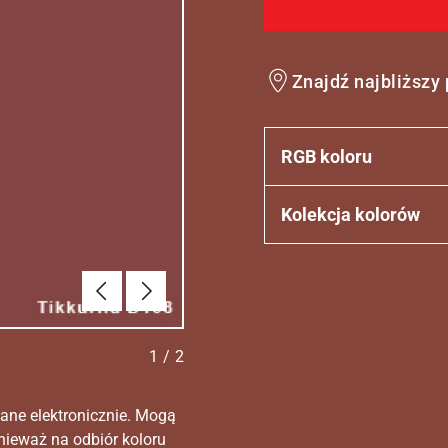
Znajdź najbliższy
RGB koloru
Kolekcja kolorów
Poprzednie
Dalej
1
/
2
ane elektronicznie. Mogą
nieważ na odbiór koloru