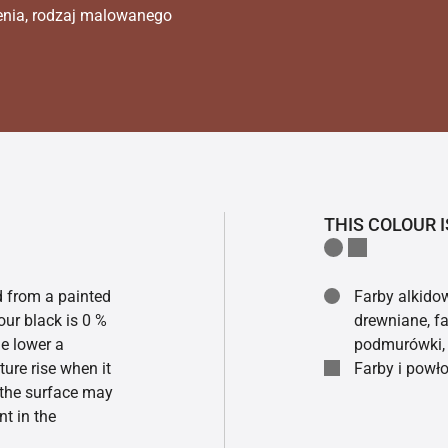
enia, rodzaj malowanego
THIS COLOUR I
ed from a painted
Farby alkidow
our black is 0 %
drewniane, fa
he lower a
podmurówki, 
ture rise when it
Farby i powło
f the surface may
t in the