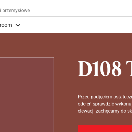
Przejdź do treści
i przemysłowe
room
nder Produkty
Items under Showroom
D108 
Przed podjęciem ostatecz
odcień sprawdzić wykonuj
elewacji zachęcamy do sko