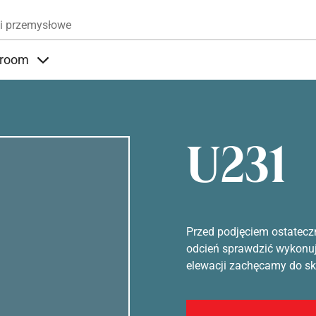
Przejdź do treści
i przemysłowe
room
nder Produkty
Items under Showroom
U231
Przed podjęciem ostatecz
odcień sprawdzić wykonuj
elewacji zachęcamy do sko