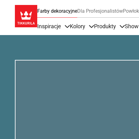
Farby dekoracyjne
Dla Profesjonalistów
Powłok
Inspiracje
Kolory
Produkty
Show
Items under Inspiracje
Items under Kolory
Items u