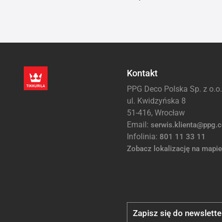
Kontakt
PPG Deco Polska Sp. z o.o.
ul. Kwidzyńska 8
51-416, Wrocław
Email:
serwis.klienta@ppg.
Infolinia:
801 11 33 11
Zobacz lokalizację na mapie
Zapisz się do newslette