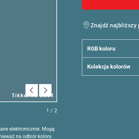
Znajdź najbliższy
RGB koloru
Kolekcja kolorów
Poprzednie
Dalej
1
/
2
ane elektronicznie. Mogą
nieważ na odbiór koloru