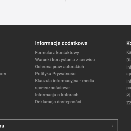
Informacje dodatkowe
K
Ka
Formularz kontaktowy
Warunki korzystania z serwisu
Dl
Ochrona praw autorskich
In
com
Polityka Prywatności
sp
Klauzula informacyjna - media
In
społecznościowe
po
Informacja o kolorach
Pl
Deklaracja dostępności
Z
ra