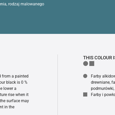
enia, rodzaj malowanego
THIS COLOUR I
ed from a painted
Farby alkidow
our black is 0 %
drewniane, fa
he lower a
podmurówki, 
ture rise when it
Farby i powło
f the surface may
t in the