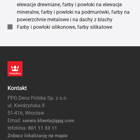
elewacje drewniane, farby i powłoki na elewacje
mineralne, farby i powłoki na podmurówki, farby na
powierzchnie metalowe i na dachy z blachy
Farby i powłoki silikonowe, farby silikatowe
Kontakt
PPG Deco Polska Sp. z o.o.
ul. Kwidzyńska 8
51-416, Wrocław
Email:
serwis.klienta@ppg.com
Infolinia:
801 11 33 11
Zobacz lokalizację na mapie