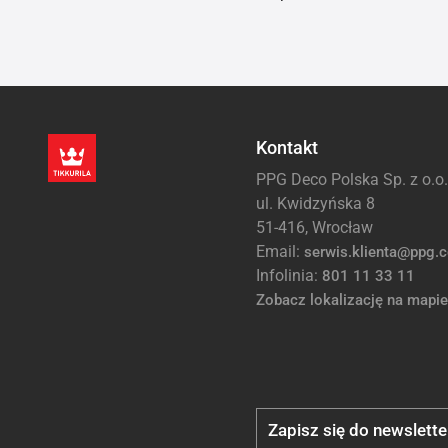
Kontakt
PPG Deco Polska Sp. z o.o.
ul. Kwidzyńska 8
51-416, Wrocław
Email:
serwis.klienta@ppg.
Infolinia:
801 11 33 11
Zobacz lokalizację na mapie
Zapisz się do newslette