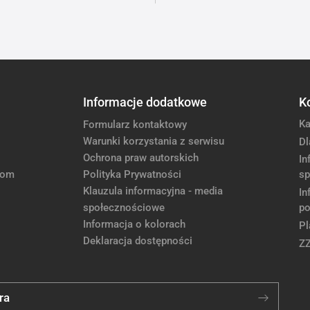
Informacje dodatkowe
K
Ka
Formularz kontaktowy
Warunki korzystania z serwisu
Dl
Ochrona praw autorskich
In
com
Polityka Prywatności
sp
Klauzula informacyjna - media
In
społecznościowe
po
Informacja o kolorach
Pl
Deklaracja dostępności
Z
ra