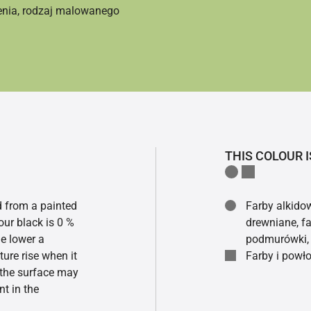
enia, rodzaj malowanego
THIS COLOUR I
ed from a painted
Farby alkidow
our black is 0 %
drewniane, fa
he lower a
podmurówki, 
ture rise when it
Farby i powło
f the surface may
t in the