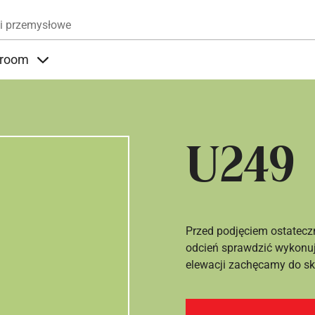
Przejdź do treści
i przemysłowe
room
nder Produkty
Items under Showroom
U249
Przed podjęciem ostatecz
odcień sprawdzić wykonuj
elewacji zachęcamy do sko