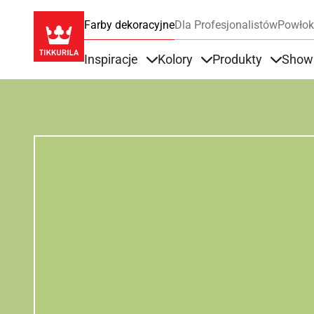
Farby dekoracyjne
Dla Profesjonalistów
Powłok
Inspiracje
Kolory
Produkty
Show
Items under Inspiracje
Items under Kolory
Items u