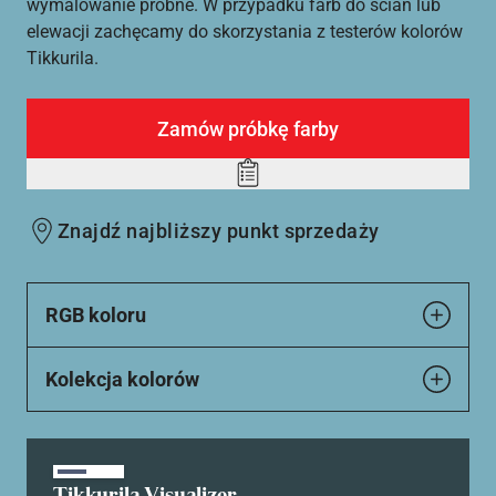
wymalowanie próbne. W przypadku farb do ścian lub
elewacji zachęcamy do skorzystania z testerów kolorów
Tikkurila.
Zamów próbkę farby
Add
to
Znajdź najbliższy punkt sprzedaży
wishlist
RGB koloru
Kolekcja kolorów
Tikkurila Visualizer