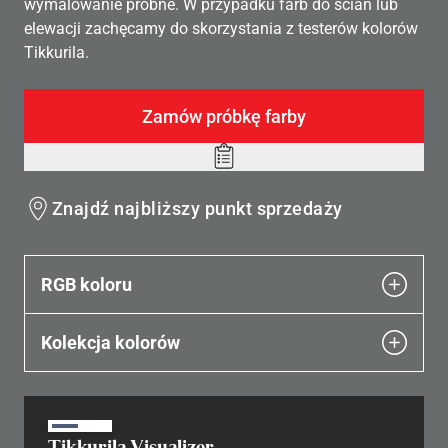
wymalowanie próbne. W przypadku farb do ścian lub
elewacji zachęcamy do skorzystania z testerów kolorów
Tikkurila.
Zamów próbkę farby
Add
to
Znajdź najbliższy punkt sprzedaży
wishlist
RGB koloru
Kolekcja kolorów
Tikkurila Visualizer