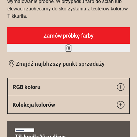
wymalowanie próbne. W przypadku farb do ścian lub
elewacji zachęcamy do skorzystania z testerów kolorów
Tikkurila.
Zamów próbkę farby
Add
to
Znajdź najbliższy punkt sprzedaży
wishlist
RGB koloru
Kolekcja kolorów
Tikkurila Visualizer