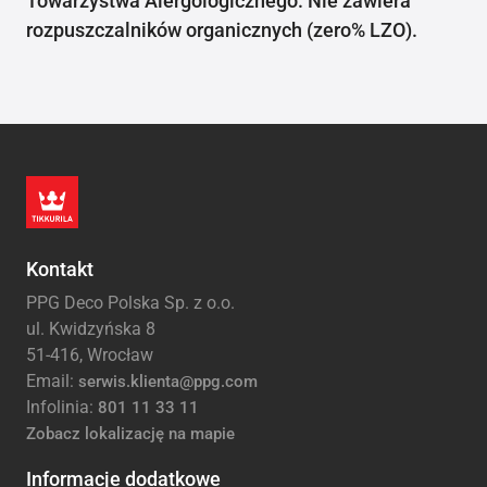
Towarzystwa Alergologicznego. Nie zawiera
rozpuszczalników organicznych (zero% LZO).
Kontakt
PPG Deco Polska Sp. z o.o.
ul. Kwidzyńska 8
51-416, Wrocław
Email:
serwis.klienta@ppg.com
Infolinia:
801 11 33 11
Zobacz lokalizację na mapie
Informacje dodatkowe