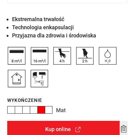
Ekstremalna trwałość
Technologia enkapsulacji
Przyjazna dla zdrowia i środowiska
8 m²/l
16 m²/l
4
h
2
h
WYKOŃCZENIE
Mat
Kup online
Add