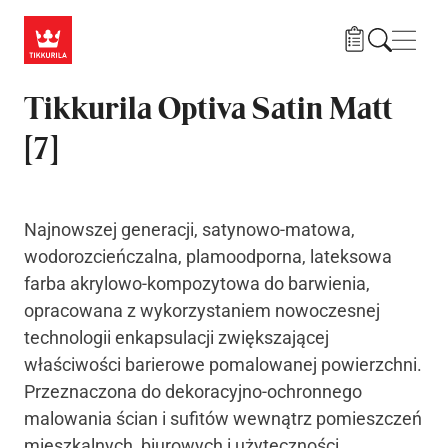
Przejdź do treści
Nawi
Tikkurila Optiva Satin Matt
[7]
Najnowszej generacji, satynowo-matowa,
wodorozcieńczalna, plamoodporna, lateksowa
farba akrylowo-kompozytowa do barwienia,
opracowana z wykorzystaniem nowoczesnej
technologii enkapsulacji zwiększającej
właściwości barierowe pomalowanej powierzchni.
Przeznaczona do dekoracyjno-ochronnego
malowania ścian i sufitów wewnątrz pomieszczeń
mieszkalnych, biurowych i użyteczności