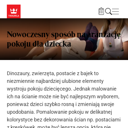
Przejdź do treści
Nawi
Nowoczesny sposób na aranżację
pokoju dla dziecka
Dinozaury, zwierzęta, postacie z bajek to
niezmiennie najbardziej ulubione elementy
wystroju pokoju dziecięcego. Jednak malowanie
ich na ścianie może nie być najlepszym wyborem,
ponieważ dzieci szybko rosną i zmieniają swoje
upodobania. Pomalowanie pokoju w delikatnej
kolorystyce bez dekorowania ścian np. postaciami
z kreskówek, może być lepszą opcją, która nie