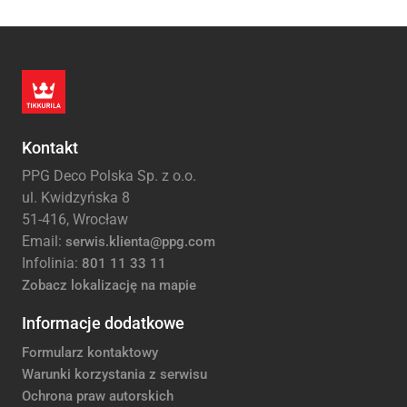
Kontakt
PPG Deco Polska Sp. z o.o.
ul. Kwidzyńska 8
51-416, Wrocław
Email:
serwis.klienta@ppg.com
Infolinia:
801 11 33 11
Zobacz lokalizację na mapie
Informacje dodatkowe
Formularz kontaktowy
Warunki korzystania z serwisu
Ochrona praw autorskich