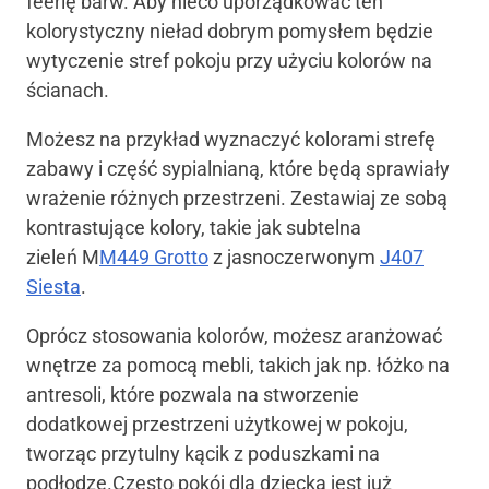
feerię barw. Aby nieco uporządkować ten
kolorystyczny nieład dobrym pomysłem będzie
wytyczenie stref pokoju przy użyciu kolorów na
ścianach.
Możesz na przykład wyznaczyć kolorami strefę
zabawy i część sypialnianą, które będą sprawiały
wrażenie różnych przestrzeni. Zestawiaj ze sobą
kontrastujące kolory, takie jak subtelna
zieleń M
M449 Grotto
z jasnoczerwonym
J407
Siesta
.
Oprócz stosowania kolorów, możesz aranżować
wnętrze za pomocą mebli, takich jak np. łóżko na
antresoli, które pozwala na stworzenie
dodatkowej przestrzeni użytkowej w pokoju,
tworząc przytulny kącik z poduszkami na
podłodze.Często pokój dla dziecka jest już