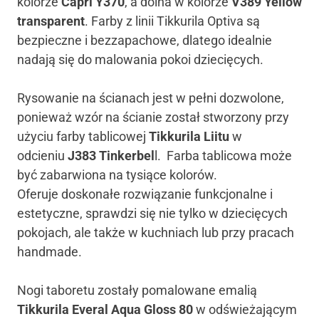
kolorze
Capri Y370
, a dolna w kolorze
V389 Yellow
transparent
. Farby z linii Tikkurila Optiva są
bezpieczne i bezzapachowe, dlatego idealnie
nadają się do malowania pokoi dziecięcych.
Rysowanie na ścianach jest w pełni dozwolone,
ponieważ wzór na ścianie został stworzony przy
użyciu farby tablicowej
Tikkurila Liitu
w
odcieniu
J383 Tinkerbel
l. Farba tablicowa może
być zabarwiona na tysiące kolorów.
Oferuje doskonałe rozwiązanie funkcjonalne i
estetyczne, sprawdzi się nie tylko w dziecięcych
pokojach, ale także w kuchniach lub przy pracach
handmade.
Nogi taboretu zostały pomalowane emalią
Tikkurila Everal Aqua Gloss 80
w odświeżającym