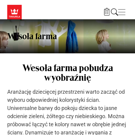
Przejdź do treści
Nawi
Wesoła farma
Wesoła farma pobudza
wyobraźnię
Aranżację dziecięcej przestrzeni warto zacząć od
wyboru odpowiedniej kolorystyki ścian.
Uniwersalne barwy do pokoju dziecka to jasne
odcienie zieleni, żółtego czy niebieskiego. Można
próbować łączyć te kolory nawet w obrębie jednej
ściany. Dynamizuje to aranżację i wygania z