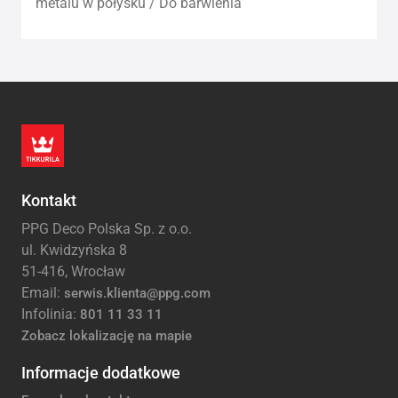
metalu w połysku / Do barwienia
Kontakt
PPG Deco Polska Sp. z o.o.
ul. Kwidzyńska 8
51-416, Wrocław
Email:
serwis.klienta@ppg.com
Infolinia:
801 11 33 11
Zobacz lokalizację na mapie
Informacje dodatkowe