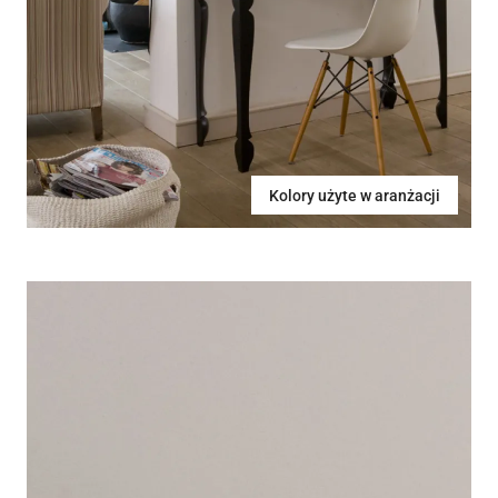
Kolory użyte w aranżacji