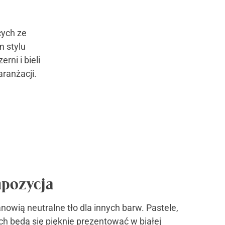
cych ze
m stylu
ni i bieli
ranżacji.
pozycja
anowią neutralne tło dla innych barw. Pastele,
h będą się pięknie prezentować w białej