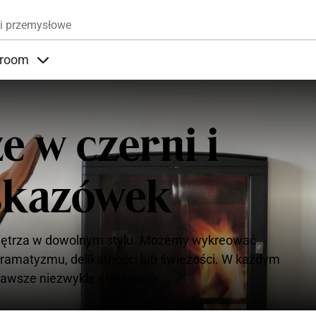
Przejdź do treści
i przemysłowe
room
nder Produkty
Items under Showroom
e w czerni i
wskazówek
 wnętrza w dowolnym stylu. Możemy wykreować
dramatyzmu, delikatności lub świeżości. W każdym
zawsze niezwykle efektowne.