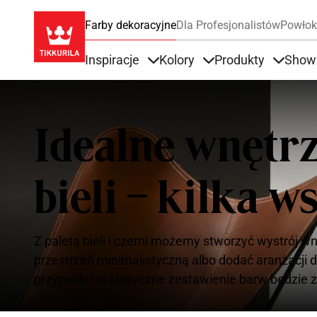
Farby dekoracyjne
Dla Profesjonalistów
Powłok
Inspiracje
Kolory
Produkty
Show
Items under Inspiracje
Items under Kolory
Items u
Idealne wnętrz
bieli – kilka 
Z paletą bieli i czerni możemy stworzyć wystrój
przestrzeń minimalistyczną albo dodać aranżacji 
przypadku to klasyczne zestawienie barw będzie 