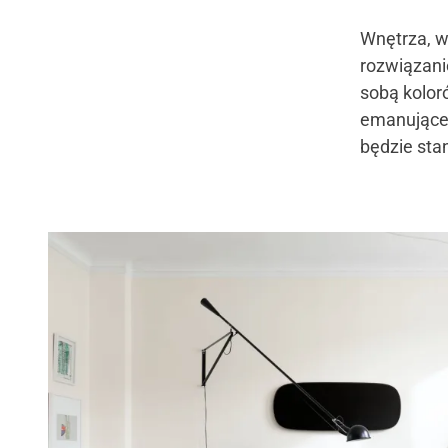
Wnętrza, w
rozwiązani
sobą kolor
emanująceg
będzie sta