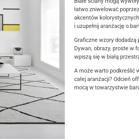
Białe ściany mogą wywoły
łatwo zniwelować poprzez 
akcentów kolorystycznych. 
i uzupełnij aranżację o b
Graficzne wzory dodadzą p
Dywan, obrazy, proste w 
wpiszą się w białą przestr
A może warto podkreślić wa
całej aranżacji? Odcień of
mocą w towarzystwie ba