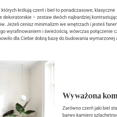
 których królują czerń i biel to ponadczasowe, klasyczne
e dekoratorskie – zestaw dwóch najbardziej kontrastują
ów. Jeżeli cenisz minimalizm we wnętrzach i jesteś fane
o wyrafinowaniem i świeżością, wówczas połączenie czer
nowiło dla Ciebie dobrą bazę do budowania wymarzonej a
Wyważona kom
Zarówno czerń jaki biel st
barwy kamieni szlachetnyc