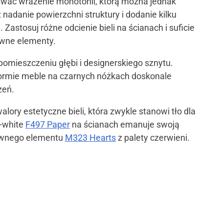
wać wrażenie monotonii, którą można jednak
nadanie powierzchni struktury i dodanie kilku
Zastosuj różne odcienie bieli na ścianach i suficie
arwne elementy.
omieszczeniu głębi i designerskiego sznytu.
formie meble na czarnych nóżkach doskonale
zeń.
lory estetyczne bieli, która zwykle stanowi tło dla
f-white
F497 Paper
na ścianach emanuje swoją
rwnego elementu
M323 Hearts
z palety czerwieni.