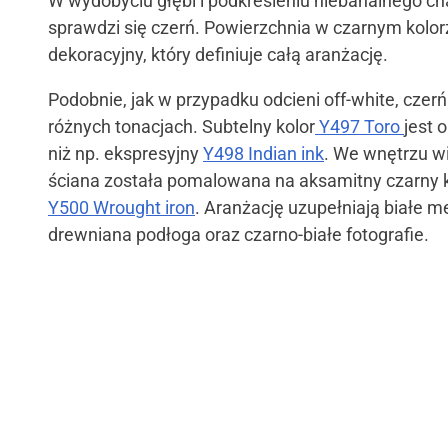
W wydobyciu głębi i podkreśleniu niebanalnego ch
sprawdzi się czerń. Powierzchnia w czarnym kolor
dekoracyjny, który definiuje całą aranżację.
Podobnie, jak w przypadku odcieni off-white, cz
różnych tonacjach. Subtelny kolor
Y497 Toro
jest 
niż np. ekspresyjny
Y498 Indian ink
. We wnętrzu w
ściana została pomalowana na aksamitny czarny k
Y500 Wrought iron
. Aranżację uzupełniają białe me
drewniana podłoga oraz czarno-białe fotografie.