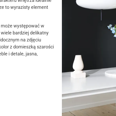
arakteru wnętrza idealnie
ze to wyrazisty element
erń może występować w
o wiele bardziej delikatny
idocznym na zdjęciu
olor z domieszką szarości
ble i detale, jasna,