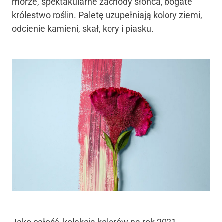
morze, spektakularne zachody słońca, bogate
królestwo roślin. Paletę uzupełniają kolory ziemi,
odcienie kamieni, skał, kory i piasku.
Jako całość, kolekcja kolorów na rok 2021