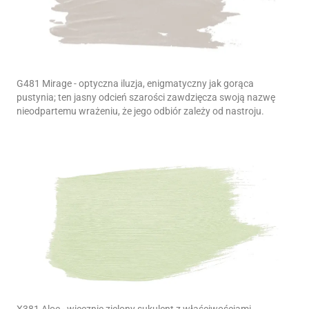
G481 Mirage - optyczna iluzja, enigmatyczny jak gorąca
pustynia; ten jasny odcień szarości zawdzięcza swoją nazwę
nieodpartemu wrażeniu, że jego odbiór zależy od nastroju.
X381 Aloe - wiecznie zielony sukulent z właściwościami