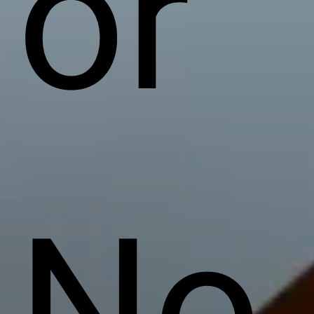
or
No