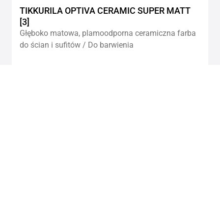
TIKKURILA OPTIVA CERAMIC SUPER MATT
[3]
Głęboko matowa, plamoodporna ceramiczna farba
do ścian i sufitów / Do barwienia
Add
to
wishlis