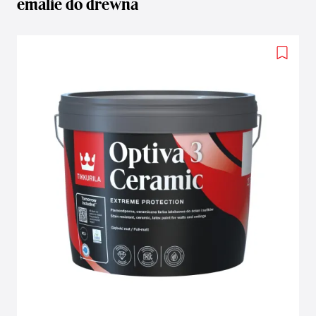
emalie do drewna
Add
to
wishlis