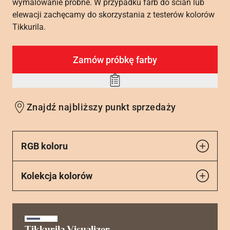
wymalowanie próbne. W przypadku farb do ścian lub
elewacji zachęcamy do skorzystania z testerów kolorów
Tikkurila.
Zamów próbkę farby
Add
to
Znajdź najbliższy punkt sprzedaży
wishlist
RGB koloru
Kolekcja kolorów
Tikkurila Visualizer