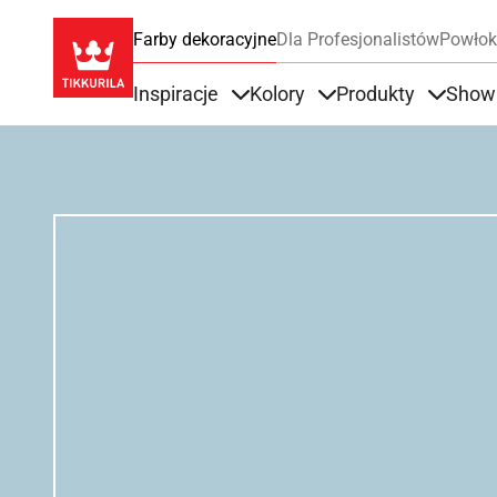
Farby dekoracyjne
Dla Profesjonalistów
Powłok
Inspiracje
Kolory
Produkty
Show
Items under Inspiracje
Items under Kolory
Items u