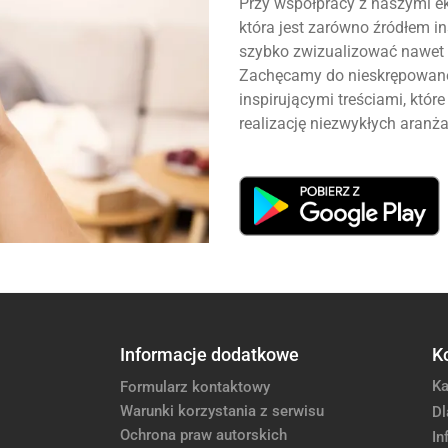
Przy współpracy z naszymi ek
która jest zarówno źródłem ins
szybko zwizualizować nawet 
Zachęcamy do nieskrępowanej
inspirującymi treściami, któ
realizację niezwykłych aranża
Informacje dodatkowe
K
Ka
Formularz kontaktowy
Warunki korzystania z serwisu
Dl
Ochrona praw autorskich
In