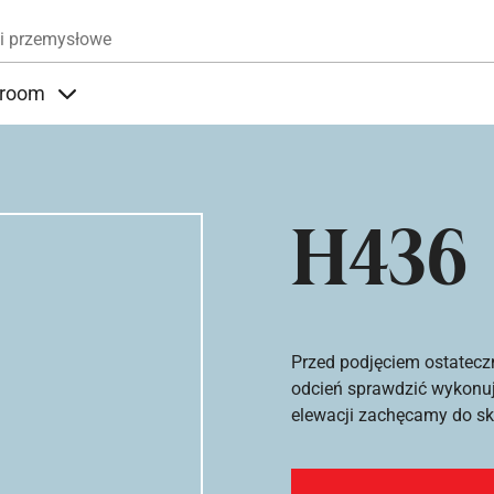
Przejdź do treści
i przemysłowe
room
nder Produkty
Items under Showroom
H436
Przed podjęciem ostatecz
odcień sprawdzić wykonuj
elewacji zachęcamy do sko