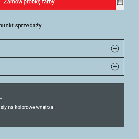
Zamów próbkę farby
Add
to
wishlist
 punkt sprzedaży
r
sły na kolorowe wnętrza!