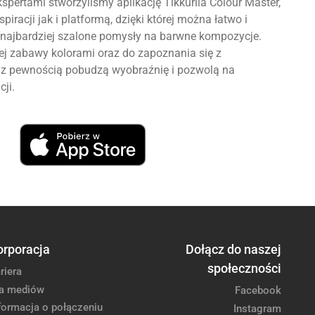
spertami stworzyliśmy aplikację Tikkurila Colour Master,
piracji jak i platformą, dzięki której można łatwo i
najbardziej szalone pomysły na barwne kompozycje.
 zabawy kolorami oraz do zapoznania się z
re z pewnością pobudzą wyobraźnię i pozwolą na
cji.
orporacja
Dołącz do naszej
społeczności
riera
a mediów
Facebook
formacja o połączeniu
Instagram