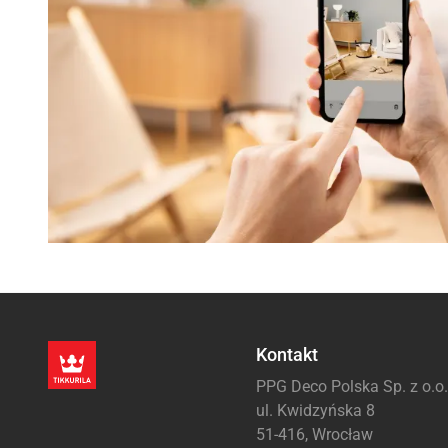
Kontakt
PPG Deco Polska Sp. z o.o.
ul. Kwidzyńska 8
51-416, Wrocław