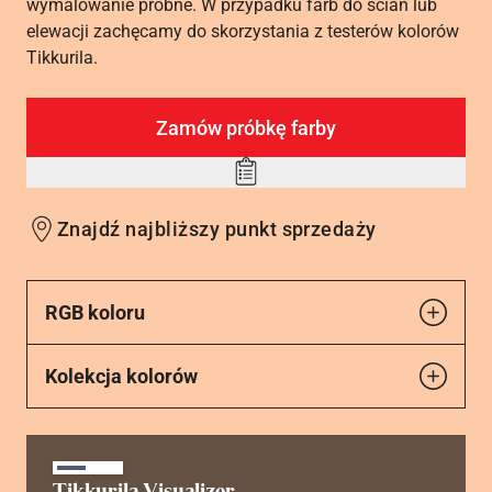
wymalowanie próbne. W przypadku farb do ścian lub
elewacji zachęcamy do skorzystania z testerów kolorów
Tikkurila.
Zamów próbkę farby
Add
to
Znajdź najbliższy punkt sprzedaży
wishlist
RGB koloru
Kolekcja kolorów
Tikkurila Visualizer