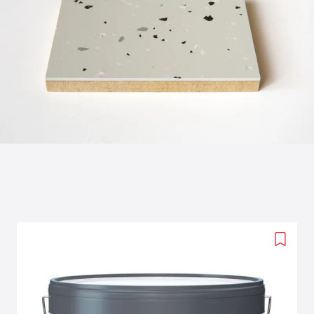
Add
to
wishlis