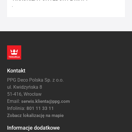
.
Kontakt
PPG Deco Polska Sp. z o.o.
ul. Kwidzyńska 8
51-416, Wrocław
Email:
serwis.klienta@ppg.com
Infolinia:
801 11 33 11
Zobacz lokalizację na mapie
Informacje dodatkowe