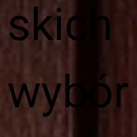
skich
wybór