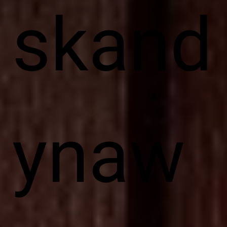
skand
ynaw