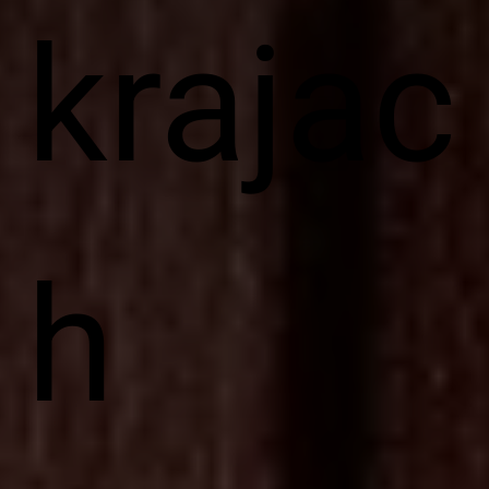
krajac
h