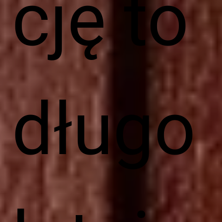
cję to
długo