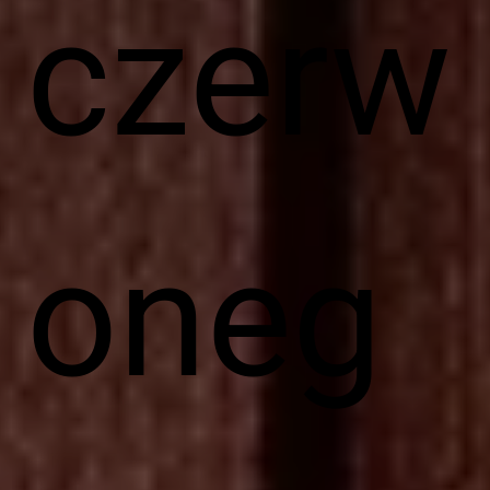
czerw
oneg