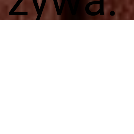
żywa.
To
najba