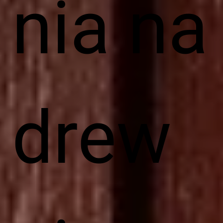
nia na
drew