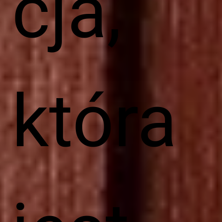
cja,
która