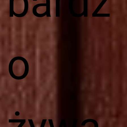
bardz
o