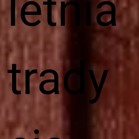
letnia
trady