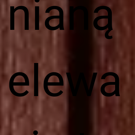
nianą
elewa