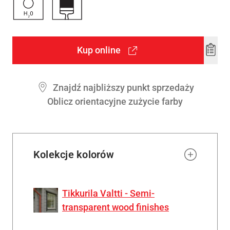
Kup online
Add
to
wishl
Znajdź najbliższy punkt sprzedaży
Oblicz orientacyjne zużycie farby
Kolekcje kolorów
Tikkurila Valtti - Semi-
transparent wood finishes