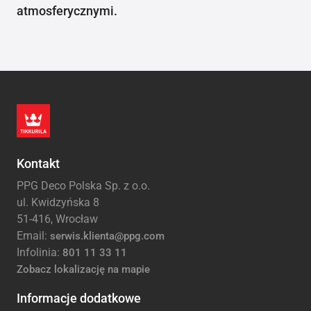
atmosferycznymi.
Kontakt
PPG Deco Polska Sp. z o.o.
ul. Kwidzyńska 8
51-416, Wrocław
Email:
serwis.klienta@ppg.com
Infolinia:
801 11 33 11
Zobacz lokalizację na mapie
Informacje dodatkowe