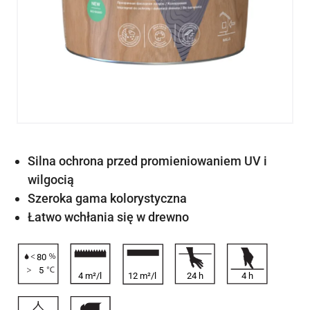
Silna ochrona przed promieniowaniem UV i
wilgocią
Szeroka gama kolorystyczna
Łatwo wchłania się w drewno
80
5
4 m²/l
12 m²/l
24
h
4
h