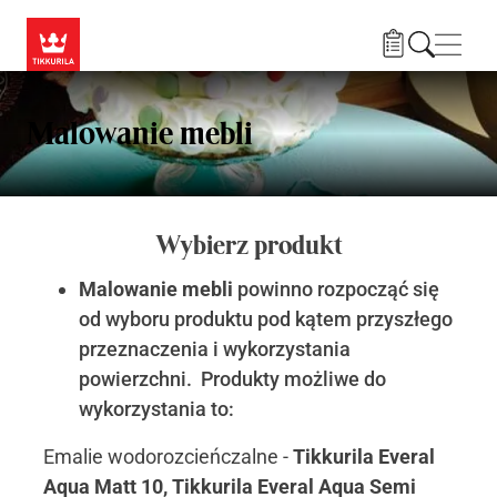
Przejdź do treści
Nawi
Malowanie mebli
Wybierz produkt
Malowanie mebli
powinno rozpocząć się
od wyboru produktu pod kątem przyszłego
przeznaczenia i wykorzystania
powierzchni. Produkty możliwe do
wykorzystania to:
Emalie wodorozcieńczalne -
Tikkurila Everal
Aqua Matt 10, Tikkurila Everal Aqua Semi