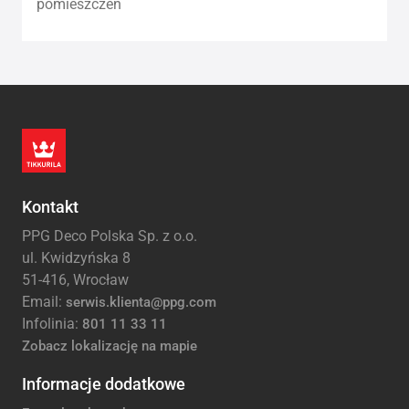
pomieszczeń
Kontakt
PPG Deco Polska Sp. z o.o.
ul. Kwidzyńska 8
51-416, Wrocław
Email:
serwis.klienta@ppg.com
Infolinia:
801 11 33 11
Zobacz lokalizację na mapie
Informacje dodatkowe