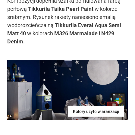
Kompozycji dopełnia szafka pomalowana farbą
perłową
Tikkurila Taika Pearl Paint
w kolorze
srebrnym. Rysunek rakiety naniesiono emalią
wodorozcieńczalną
Tikkurila Everal Aqua Semi
Matt 40
w kolorach
M326 Marmalade
i
N429
Denim.
Kolory użyte w aranżacji