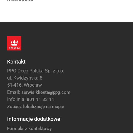
Kontakt
PPG Deco Polska Sp. z o.o.
ul. Kwidzyńska 8
51-416, Wrocław
Email:
serwis.klienta@ppg.com
Infolinia:
801 11 33 11
Zobacz lokalizację na mapie
Informacje dodatkowe
Formularz kontaktowy