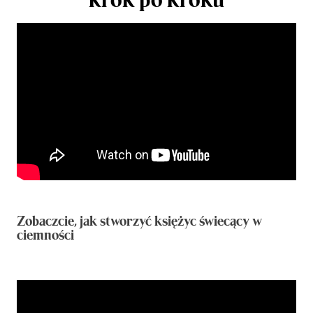
Zobaczcie, jak stworzyć księżyc świecący w
ciemności