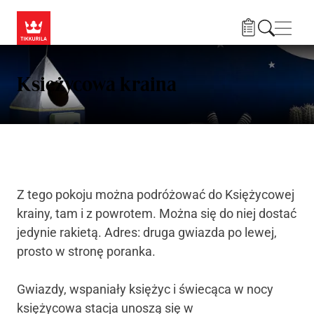
Przejdź do treści
Nawi
Księżycowa kraina
Z tego pokoju można podróżować do Księżycowej
krainy, tam i z powrotem. Można się do niej dostać
jedynie rakietą. Adres: druga gwiazda po lewej,
prosto w stronę poranka.
Gwiazdy, wspaniały księżyc i świecąca w nocy
księżycowa stacja unoszą się w