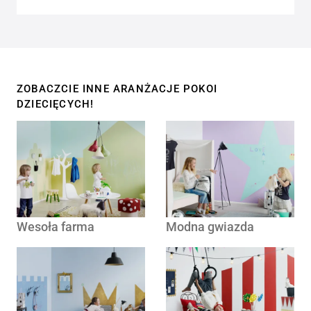
ZOBACZCIE INNE ARANŻACJE POKOI
DZIECIĘCYCH!
Wesoła farma
Modna gwiazda