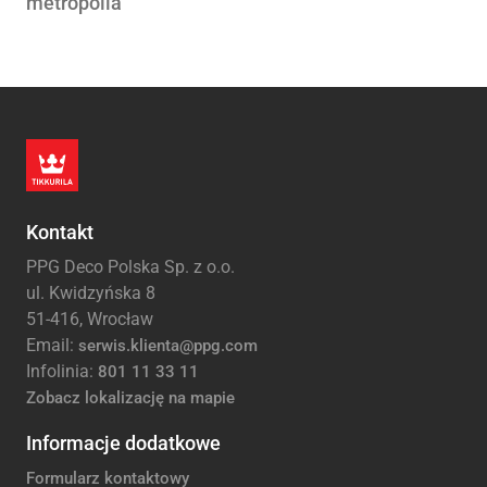
metropolia
Kontakt
PPG Deco Polska Sp. z o.o.
ul. Kwidzyńska 8
51-416, Wrocław
Email:
serwis.klienta@ppg.com
Infolinia:
801 11 33 11
Zobacz lokalizację na mapie
Informacje dodatkowe
Formularz kontaktowy