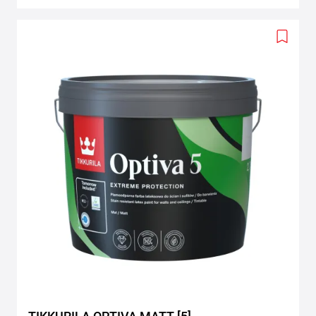
Add
to
wishlis