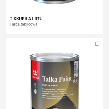
TIKKURILA LIITU
Farba tablicowa
Add
to
wishlis