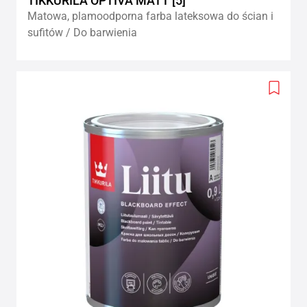
TIKKURILA OPTIVA MATT [5]
Matowa, plamoodporna farba lateksowa do ścian i
sufitów / Do barwienia
Add
to
wishlis