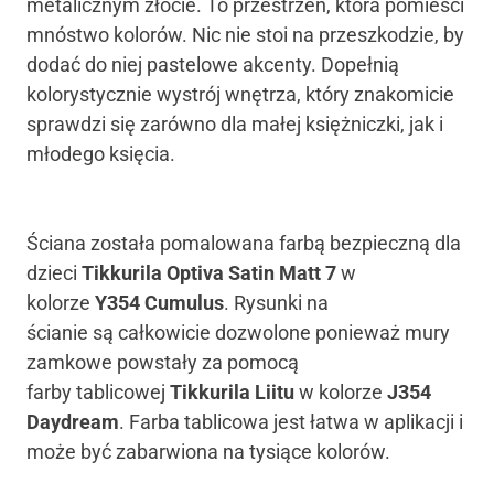
metalicznym złocie. To przestrzeń, która pomieści
mnóstwo kolorów. Nic nie stoi na przeszkodzie, by
dodać do niej pastelowe akcenty. Dopełnią
kolorystycznie wystrój wnętrza, który znakomicie
sprawdzi się zarówno dla małej księżniczki, jak i
młodego księcia.
Ściana została pomalowana farbą bezpieczną dla
dzieci
Tikkurila Optiva Satin Matt 7
w
kolorze
Y354 Cumulus
. Rysunki na
ścianie są całkowicie dozwolone ponieważ mury
zamkowe powstały za pomocą
farby tablicowej
Tikkurila Liitu
w kolorze
J354
Daydream
. Farba tablicowa jest łatwa w aplikacji i
może być zabarwiona na tysiące kolorów.