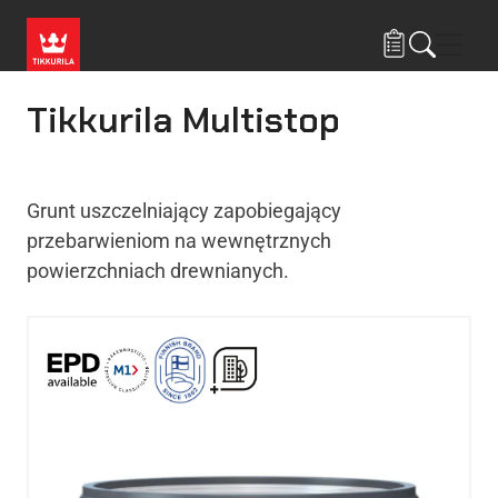
Przejdź do treści
Nawi
Tikkurila Multistop
Grunt uszczelniający zapobiegający
przebarwieniom na wewnętrznych
powierzchniach drewnianych.