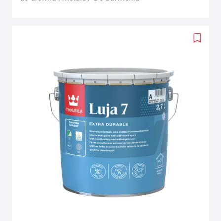
Add
to
wishlis