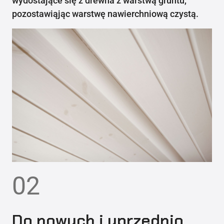
wydostające się z drewna z warstwą gruntu,
pozostawiąjąc warstwę nawierchniową czystą.
02
Do nowych i uprzednio