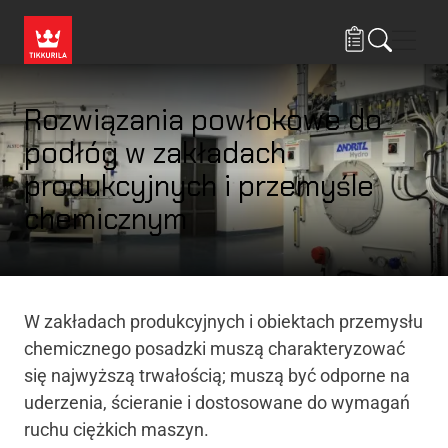
Przejdź do treści
Nawi
Rozwiązania powłokowe do
podłóg w zakładach
produkcyjnych i przemyśle
chemicznym
W zakładach produkcyjnych i obiektach przemysłu
chemicznego posadzki muszą charakteryzować
się najwyższą trwałością; muszą być odporne na
uderzenia, ścieranie i dostosowane do wymagań
ruchu ciężkich maszyn.