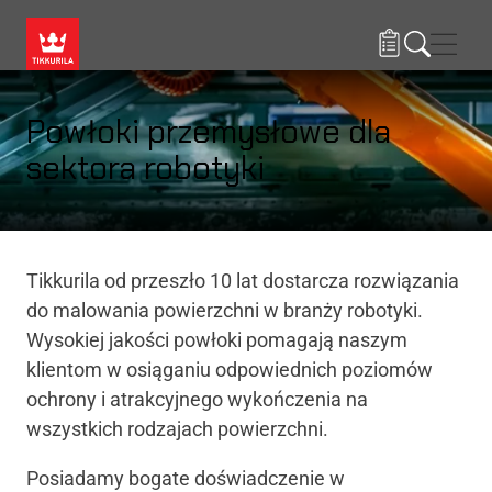
Przejdź do treści
Nawi
Powłoki przemysłowe dla
sektora robotyki
Tikkurila od przeszło 10 lat dostarcza rozwiązania
do malowania powierzchni w branży robotyki.
Wysokiej jakości powłoki pomagają naszym
klientom w osiąganiu odpowiednich poziomów
ochrony i atrakcyjnego wykończenia na
wszystkich rodzajach powierzchni.
Posiadamy bogate doświadczenie w