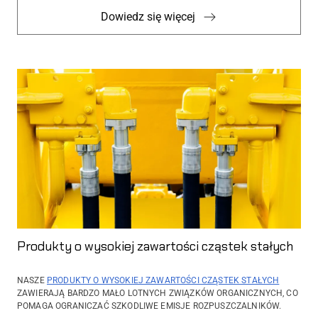
Dowiedz się więcej
Produkty o wysokiej zawartości cząstek stałych
NASZE
PRODUKTY O WYSOKIEJ ZAWARTOŚCI CZĄSTEK STAŁYCH
ZAWIERAJĄ BARDZO MAŁO LOTNYCH ZWIĄZKÓW ORGANICZNYCH, CO
POMAGA OGRANICZAĆ SZKODLIWE EMISJE ROZPUSZCZALNIKÓW.