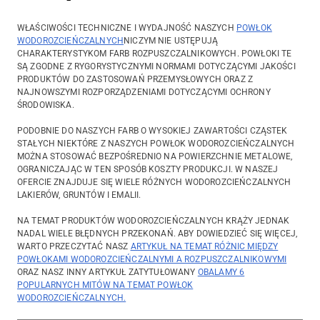
WŁAŚCIWOŚCI TECHNICZNE I WYDAJNOŚĆ NASZYCH
POWŁOK
WODOROZCIEŃCZALNYCH
NICZYM NIE USTĘPUJĄ
CHARAKTERYSTYKOM FARB ROZPUSZCZALNIKOWYCH. POWŁOKI TE
SĄ ZGODNE Z RYGORYSTYCZNYMI NORMAMI DOTYCZĄCYMI JAKOŚCI
PRODUKTÓW DO ZASTOSOWAŃ PRZEMYSŁOWYCH ORAZ Z
NAJNOWSZYMI ROZPORZĄDZENIAMI DOTYCZĄCYMI OCHRONY
ŚRODOWISKA.
PODOBNIE DO NASZYCH FARB O WYSOKIEJ ZAWARTOŚCI CZĄSTEK
STAŁYCH NIEKTÓRE Z NASZYCH POWŁOK WODOROZCIEŃCZALNYCH
MOŻNA STOSOWAĆ BEZPOŚREDNIO NA POWIERZCHNIE METALOWE,
OGRANICZAJĄC W TEN SPOSÓB KOSZTY PRODUKCJI. W NASZEJ
OFERCIE ZNAJDUJE SIĘ WIELE RÓŻNYCH WODOROZCIEŃCZALNYCH
LAKIERÓW, GRUNTÓW I EMALII.
NA TEMAT PRODUKTÓW WODOROZCIEŃCZALNYCH KRĄŻY JEDNAK
NADAL WIELE BŁĘDNYCH PRZEKONAŃ. ABY DOWIEDZIEĆ SIĘ WIĘCEJ,
WARTO PRZECZYTAĆ NASZ
ARTYKUŁ NA TEMAT RÓŻNIC MIĘDZY
POWŁOKAMI WODOROZCIEŃCZALNYMI A ROZPUSZCZALNIKOWYMI
ORAZ NASZ INNY ARTYKUŁ ZATYTUŁOWANY
OBALAMY 6
POPULARNYCH MITÓW NA TEMAT POWŁOK
WODOROZCIEŃCZALNYCH.