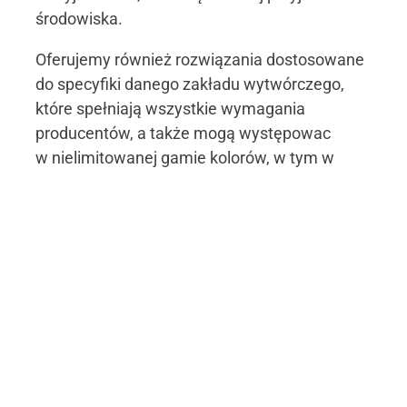
środowiska.
Oferujemy również rozwiązania dostosowane
do specyfiki danego zakładu wytwórczego,
które spełniają wszystkie wymagania
producentów, a także mogą występowac
w nielimitowanej gamie kolorów, w tym w
kolorach z efektem metalicznym.
Idealnie dopasowane systemy
wykończeniowe, którym możesz
zaufać
Nasza obecność na całym świecie i sieć
kontaktów umożliwiają dostosowywanie i
usprawnianie procesów malarskich u naszych