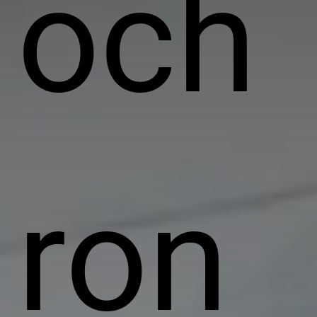
och
ron