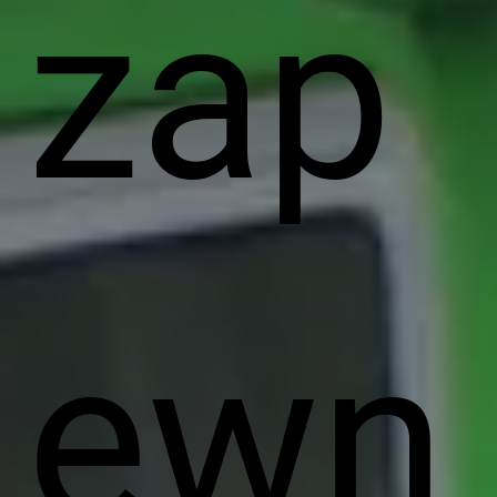
zap
ewn