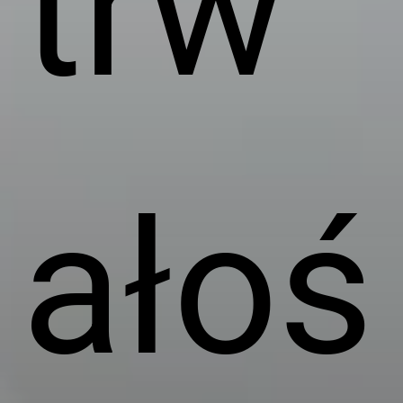
trw
ałoś