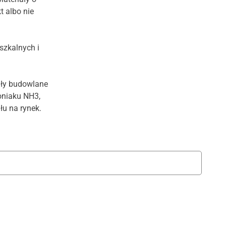
 albo nie
szkalnych i
ały budowlane
oniaku NH3,
u na rynek.