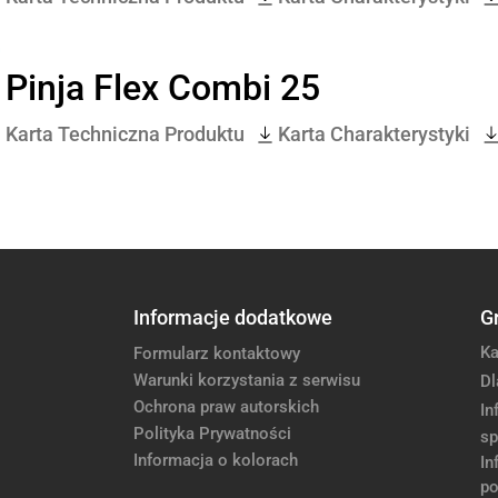
Pinja Flex Combi 25
Karta Techniczna Produktu
Karta Charakterystyki
Informacje dodatkowe
G
Ka
Formularz kontaktowy
Warunki korzystania z serwisu
Dl
Ochrona praw autorskich
In
Polityka Prywatności
sp
Informacja o kolorach
In
po