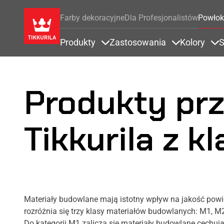
Farby dekoracyjne
Dla Profesjonalistów
Powłok
Produkty
Zastosowania
Kolory
S
Items under Produkty
Items under 
It
Produkty pr
Tikkurila z k
Materiały budowlane mają istotny wpływ na jakość powi
rozróżnia się trzy klasy materiałów budowlanych: M1, 
Do kategorii M1 zalicza się materiały budowlane cechu