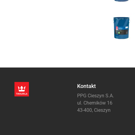
Kontakt
PPG Cieszyn S.A.
ul. Chemików 16
43-400, Cieszyn