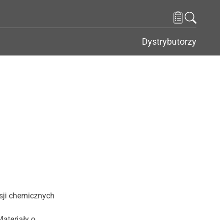
Dystrybutorzy
sji chemicznych
ateriały o