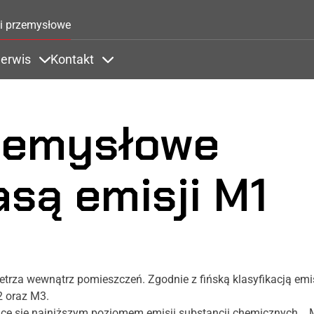
Przejdź do treści
i przemysłowe
erwis
Kontakt
Zastosowania
ems under Kolory
Items under Serwis
Items under Kontakt
zemysłowe
lasą emisji M1
etrza wewnątrz pomieszczeń. Zgodnie z fińską klasyfikacją emi
M2 oraz M3.
jące się najniższym poziomem emisji substancji chemicznych. M