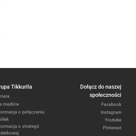
rupa Tikkurila
Dołącz do naszej
społeczności
riera
a mediów
Facebook
formacja o połączeniu
Instagram
ółek
Youtube
formacja o strategii
Pinterest
datkowej