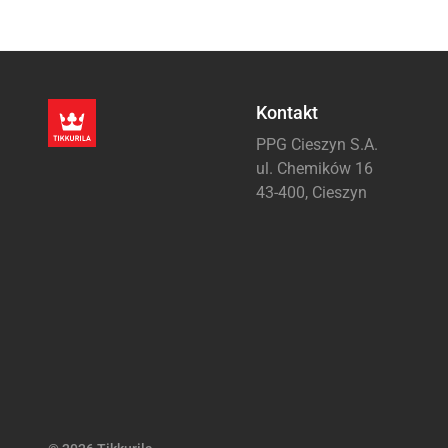
Kontakt
PPG Cieszyn S.A.
ul. Chemików 16
43-400, Cieszyn