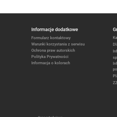
Informacje dodatkowe
G
Ka
Formularz kontaktowy
Warunki korzystania z serwisu
Dl
Ochrona praw autorskich
In
Polityka Prywatności
sp
Informacja o kolorach
In
po
Pl
Z