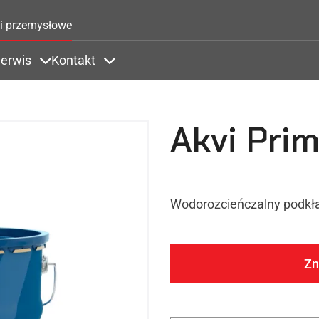
Przejdź do treści
i przemysłowe
erwis
Kontakt
Zastosowania
ems under Kolory
Items under Serwis
Items under Kontakt
Akvi Pri
Wodorozcieńczalny podkła
Zn