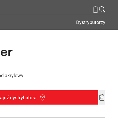
Dystrybutorzy
mer
d akrylowy.
ajdź dystrybutora
Add
to
wishlist