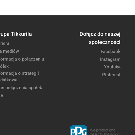
rupa Tikkurila
Dołącz do naszej
społeczności
riera
a mediów
Facebook
formacja o połączeniu
Instagram
ółek
Youtube
formacja o strategii
Pinterest
datkowej
an połączenia spółek
ZR