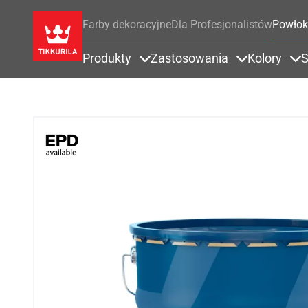
Farby dekoracyjne
Dla Profesjonalistów
Powłok
Produkty
Zastosowania
Kolory
S
Items under Produkty
Items under 
It