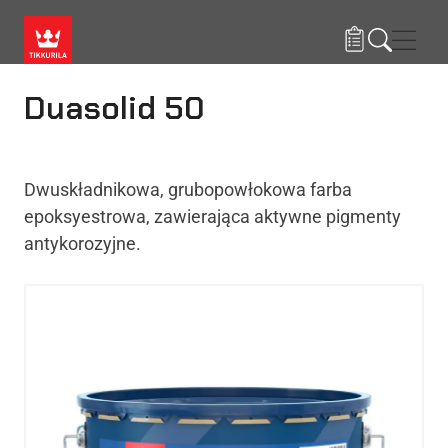
Przejdź do treści
Nawi
Duasolid 50
Dwuskładnikowa, grubopowłokowa farba
epoksyestrowa, zawierająca aktywne pigmenty
antykorozyjne.