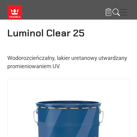
Przejdź do treści
Nawi
Luminol Clear 25
Wodorozcieńczalny, lakier uretanowy utwardzany
promieniowaniem UV.