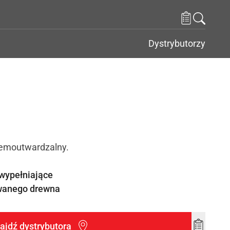
Dystrybutorzy
hemoutwardzalny.
wypełniające
wanego drewna
ajdź dystrybutora