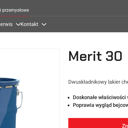
Przejdź do treści
i przemysłowe
erwis
Kontakt
Zastosowania
ems under Kolory
Items under Serwis
Items under Kontakt
Merit 30
Dwuskładnikowy lakier c
Doskonałe właściwości 
Poprawia wygląd bejco
Zn