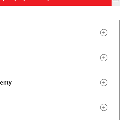
Add
to
wishlist
enty