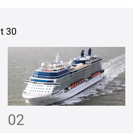
t 30
02