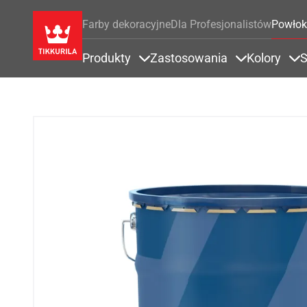
Farby dekoracyjne
Dla Profesjonalistów
Powłok
Produkty
Zastosowania
Kolory
S
Items under Produkty
Items under 
It