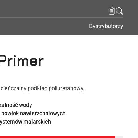
Dystrybutorzy
 Primer
ieńczalny podkład poliuretanowy.
zalność wody
 powłok nawierzchniowych
ystemów malarskich