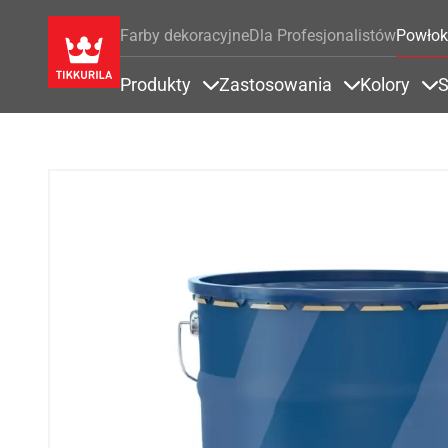
Farby dekoracyjne
Dla Profesjonalistów
Powłok
Produkty
Zastosowania
Kolory
S
Items under Produkty
Items under 
It