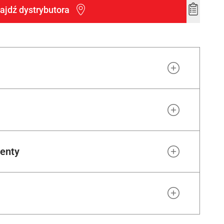
ajdź dystrybutora
Add
to
wishlist
enty