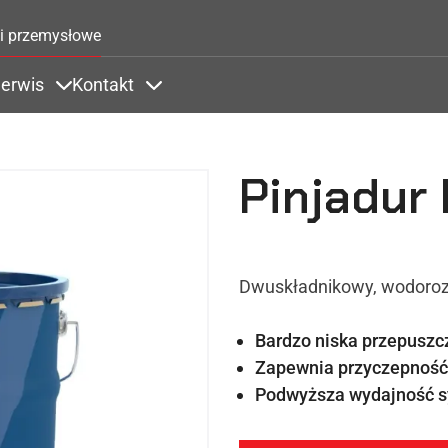
Przejdź do treści
i przemysłowe
erwis
Kontakt
Zastosowania
ems under Kolory
Items under Serwis
Items under Kontakt
Pinjadur
Dwuskładnikowy, wodorozc
Bardzo niska przepuszc
Zapewnia przyczepność
Podwyższa wydajność s