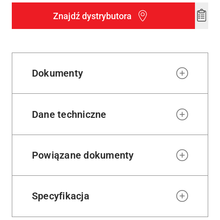
Znajdź dystrybutora
Add
to
wishl
Dokumenty
Dane techniczne
Powiązane dokumenty
Specyfikacja