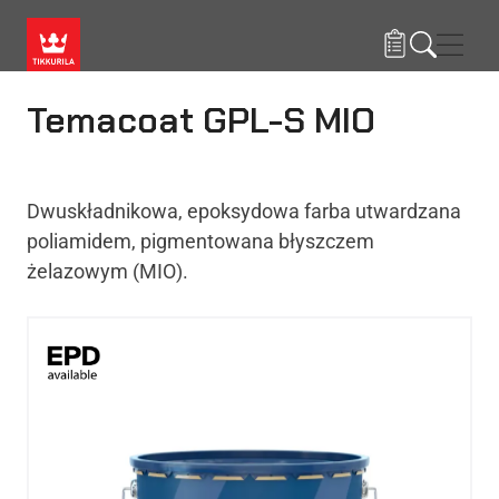
Przejdź do treści
Nawi
Temacoat GPL-S MIO
Dwuskładnikowa, epoksydowa farba utwardzana
poliamidem, pigmentowana błyszczem
żelazowym (MIO).