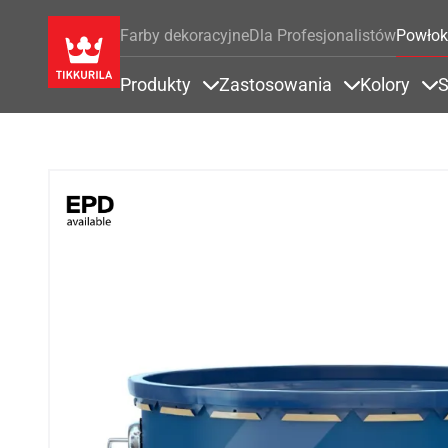
Farby dekoracyjne
Dla Profesjonalistów
Powłok
Produkty
Zastosowania
Kolory
S
Items under Produkty
Items under 
It