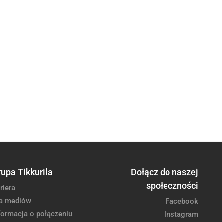
rupa Tikkurila
Dołącz do naszej
społeczności
riera
a mediów
Facebook
formacja o połączeniu
Instagram