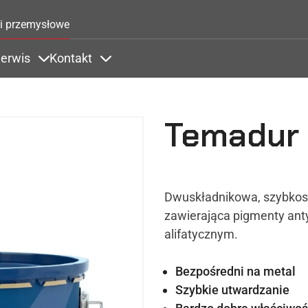
Przejdź do treści
i przemysłowe
erwis
Kontakt
Zastosowania
ems under Kolory
Items under Serwis
Items under Kontakt
Temadur
Dwuskładnikowa, szybkosc
zawierająca pigmenty ant
alifatycznym.
Bezpośredni na metal
Szybkie utwardzanie