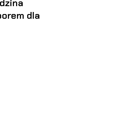
odzina
borem dla