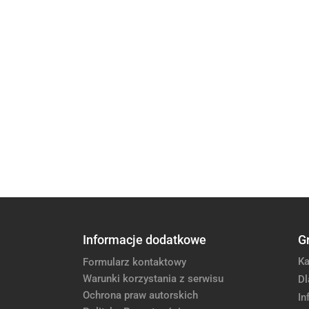
Informacje dodatkowe
G
Ka
Formularz kontaktowy
Warunki korzystania z serwisu
Dl
Ochrona praw autorskich
In