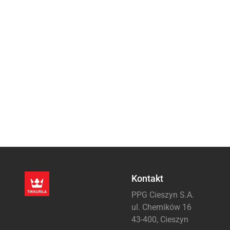
Kontakt
PPG Cieszyn S.A.
ul. Chemików 16
43-400, Cieszyn