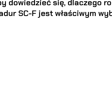
aby dowiedzieć się, dlaczego r
dur SC-F jest właściwym wy
.