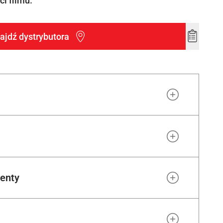
i filmu.
ajdź dystrybutora
Add
to
wishlist
enty