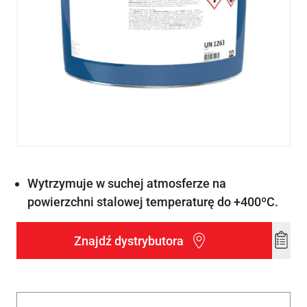
Wytrzymuje w suchej atmosferze na
powierzchni stalowej temperaturę do +400ºC.
Znajdź dystrybutora
Add
to
wishl