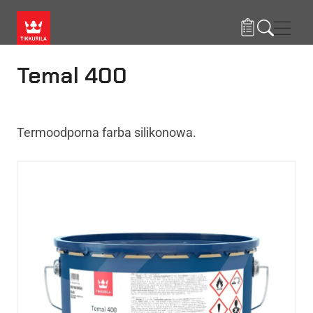
Przejdź do treści
Nawi
Temal 400
Termoodporna farba silikonowa.