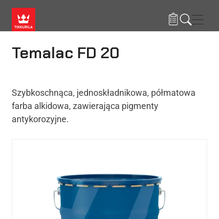
Przejdź do treści
Nawi
Temalac FD 20
Szybkoschnąca, jednoskładnikowa, półmatowa
farba alkidowa, zawierająca pigmenty
antykorozyjne.