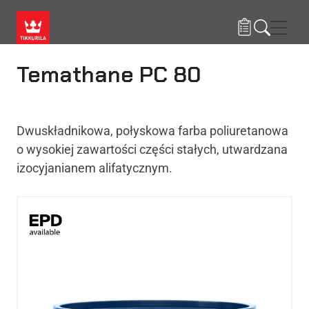
Przejdź do treści
Nawi
Temathane PC 80
Dwuskładnikowa, połyskowa farba poliuretanowa
o wysokiej zawartości części stałych, utwardzana
izocyjanianem alifatycznym.