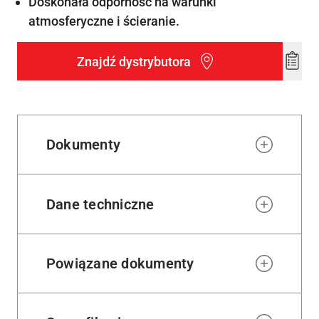
Doskonała odporność na warunki
atmosferyczne i ścieranie.
Znajdź dystrybutora
Add
to
wishl
Dokumenty
Dane techniczne
Powiązane dokumenty