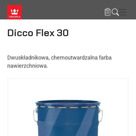
Przejdź do treści
Nawi
Dicco Flex 30
Dwuskładnikowa, chemoutwardzalna farba
nawierzchniowa.