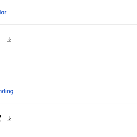
lor
1
nding
2