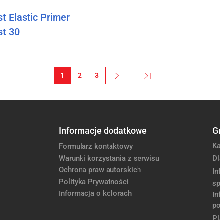
t Elastic Primer
st 30
1
2
3
Next ›
Ostatnia »
Następna strona
Ostatnia strona
Informacje dodatkowe
G
Ka
Formularz kontaktowy
Warunki korzystania z serwisu
Dl
Ochrona praw autorskich
In
Polityka Prywatności
sp
Informacja o kolorach
In
po
Pl