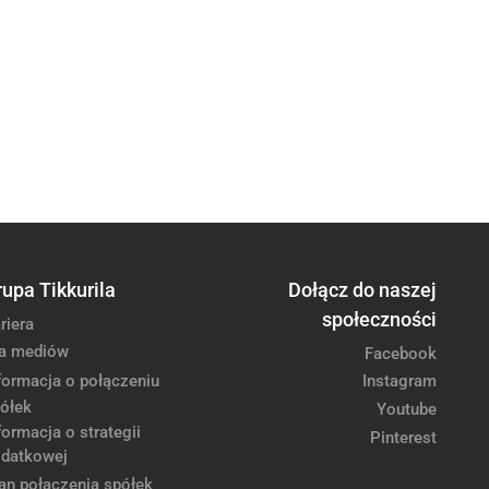
rupa Tikkurila
Dołącz do naszej
społeczności
riera
a mediów
Facebook
formacja o połączeniu
Instagram
ółek
Youtube
formacja o strategii
Pinterest
datkowej
an połączenia spółek