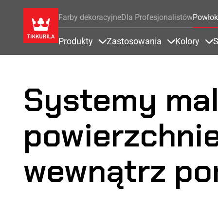
Farby dekoracyjne
Dla Profesjonalistów
Powłok
Produkty
Zastosowania
Kolory
S
Items under Produkty
Items under 
It
Systemy mal
powierzchni
wewnątrz po