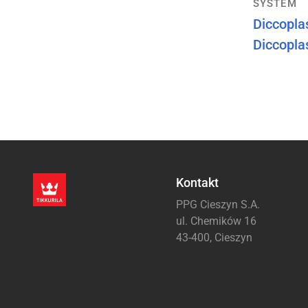
SYSTEM
Diccoplas
Diccopla
Stronicowanie
Kontakt
PPG Cieszyn S.A.
ul. Chemików 16
43-400, Cieszyn