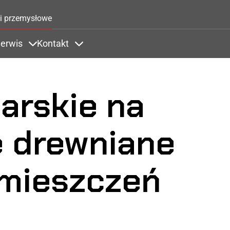
Przejdź do treści
i przemysłowe
erwis
Kontakt
Zastosowania
ems under Kolory
Items under Serwis
Items under Kontakt
arskie na
e drewniane
mieszczeń