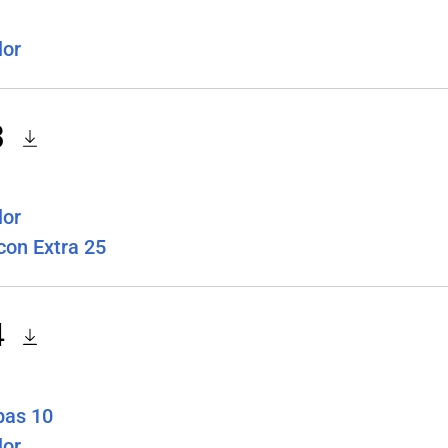
lor
3
lor
con Extra 25
4
pas 10
lor