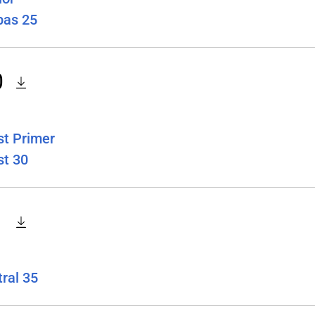
pas 25
0
st Primer
st 30
1
ral 35